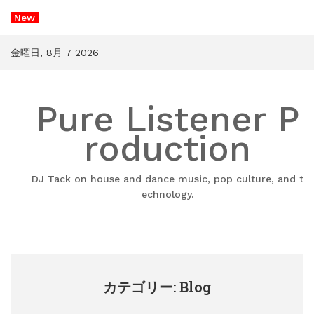
コ
New
ン
テ
ン
金曜日, 8月 7 2026
ツ
へ
ス
Pure Listener P
キ
ッ
プ
roduction
DJ Tack on house and dance music, pop culture, and t
echnology.
カテゴリー: Blog