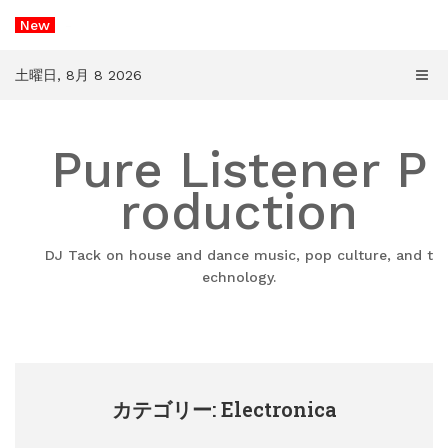
コ
New
-
ン
テ
ン
土曜日, 8月 8 2026
ツ
へ
ス
Pure Listener P
キ
ッ
プ
roduction
DJ Tack on house and dance music, pop culture, and t
echnology.
カテゴリー: Electronica