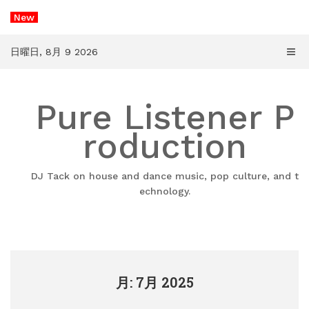
コ
New
ン
テ
ン
日曜日, 8月 9 2026
ツ
へ
ス
Pure Listener P
キ
ッ
プ
roduction
DJ Tack on house and dance music, pop culture, and t
echnology.
月: 7月 2025